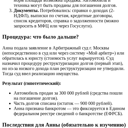
норм площади возможна продажа. Автомобиль и
техника могут быть проданы для погашения долгов.
Документы.
Потребовались: справки о доходах (2-
НДФЛ), выписки по счетам, кредитные договоры,
список кредиторов, справка о задолженности (можно
запросить в МФЦ или через Госуслуги).
Процедура: что было дальше?
Анна подала заявление в Арбитражный суд г. Москвы
(непосредственно в суд или через систему «Мой арбитр») или
обратилась к юристу (стоимость услуг варьируется). Суд
назначил процедуру реструктуризации долгов (первый этап),
но из-за низкого дохода план реструктуризации не утвердили.
Тогда суд ввел реализацию имущества.
Результат (гипотетический):
Автомобиль продан за 300 000 рублей (средства пошли
на погашение долгов).
Часть долгов списана (остаток — 900 000 рублей).
Анна признана банкротом — это фиксируется в Едином
федеральном реестре сведений о банкротстве (ЕФРСБ).
Последствия для Анны (обязательно к изучению)