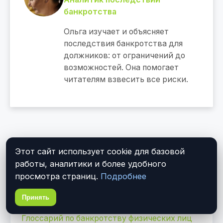
банкротства
Ольга изучает и объясняет
последствия банкротства для
должников: от ограничений до
возможностей. Она помогает
читателям взвесить все риски.
Этот сайт использует cookie для базовой
ПОХОЖИЕ МАТЕРИАЛЫ
работы, аналитики и более удобного
просмотра страниц.
Подробнее
Банкротство и налоговые последствия
Принять
Банкротство и реализация имущества
Глоссарий по банкротству физических лиц