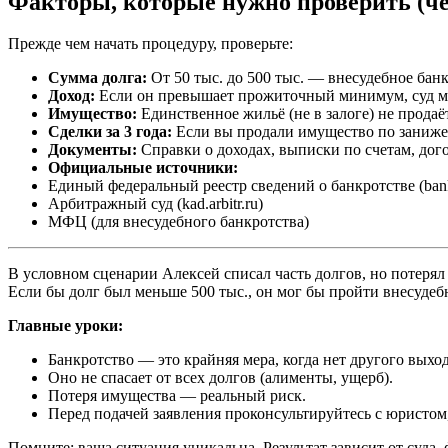
Факторы, которые нужно проверить (че
Прежде чем начать процедуру, проверьте:
Сумма долга:
От 50 тыс. до 500 тыс. — внесудебное бан
Доход:
Если он превышает прожиточный минимум, суд мо
Имущество:
Единственное жильё (не в залоге) не продаё
Сделки за 3 года:
Если вы продали имущество по заниженно
Документы:
Справки о доходах, выписки по счетам, дог
Официальные источники:
Единый федеральный реестр сведений о банкротстве (bankro
Арбитражный суд (kad.arbitr.ru)
МФЦ (для внесудебного банкротства)
В условном сценарии Алексей списал часть долгов, но потерял 
Если бы долг был меньше 500 тыс., он мог бы пройти внесуде
Главные уроки:
Банкротство — это крайняя мера, когда нет другого выход
Оно не спасает от всех долгов (алименты, ущерб).
Потеря имущества — реальный риск.
Перед подачей заявления проконсультируйтесь с юристом
Помните: ваша ситуация уникальна. Результат зависит от суд