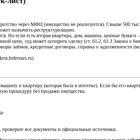
к-лист)
кротство через МФЦ (имущество не реализуется). Свыше 500 тыс.
жет назначить реструктуризацию.
тся. Но если есть вторая квартира, дом, машина, ценные бумаги 
й цене, суд может оспорить сделку (ст. 61.2, 61.3 Закона о бан
оворы займов, кредитные договоры, справка о задолженности (м
t.fedresurs.ru)
машину и квартиру (которая была в ипотеке). Если бы его кварт
бную процедуру без продажи имущества.
а.
, проверьте все документы и официальные источники.
а, финансового управляющего, позиции кредиторов и ваших дейс