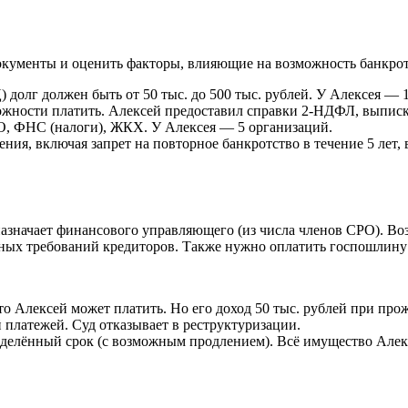
окументы и оценить факторы, влияющие на возможность банкрот
долг должен быть от 50 тыс. до 500 тыс. рублей. У Алексея — 1
ожности платить. Алексей предоставил справки 2-НДФЛ, выписки
, ФНС (налоги), ЖКХ. У Алексея — 5 организаций.
ния, включая запрет на повторное банкротство в течение 5 лет,
 назначает финансового управляющего (из числа членов СРО). 
енных требований кредиторов. Также нужно оплатить госпошлин
что Алексей может платить. Но его доход 50 тыс. рублей при пр
й платежей. Суд отказывает в реструктуризации.
делённый срок (с возможным продлением). Всё имущество Алексе