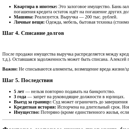
Квартира в ипотеке:
Это залоговое имущество. Банк-зало
погашения кредита остаток идёт на погашение других дол
Машина:
Реализуется. Выручка — 200 тыс. рублей.
Личные вещи:
Одежда, мебель, бытовая техника (стоимо
Шаг 4. Списание долгов
После продажи имущества выручка распределяется между кред
т.д.). Оставшаяся задолженность может быть списана. Алексе
Важно:
Не списываются алименты, возмещение вреда жизни/здо
Шаг 5. Последствия
5 лет
— нельзя повторно подавать на банкротство.
3 года
— запрет на руководящие должности в юрлицах.
Выезд за границу:
Суд может ограничить до завершения п
Кредитная история:
Испорчена на длительный срок. Но
Имущество:
Потеряно (кроме единственного жилья, если 