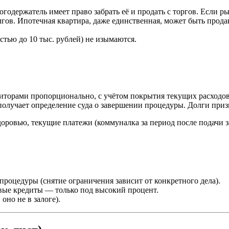
годержатель имеет право забрать её и продать с торгов. Если ры
гов. Ипотечная квартира, даже единственная, может быть продан
стью до 10 тыс. рублей) не изымаются.
иторами пропорционально, с учётом покрытия текущих расходо
й получает определение суда о завершении процедуры. Долги пр
ровью, текущие платежи (коммуналка за период после подачи за
роцедуры (снятие ограничения зависит от конкретного дела).
вые кредиты — только под высокий процент.
оно не в залоге).