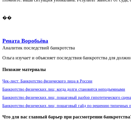
��
Рената Воробьёва
Аналитик последствий банкротства
Ольга изучает и объясняет последствия банкротства для должн
Похожие материалы
Чек-лист: Банкротство физического лица в России
Банкротство физических лиц: когда долги становятся неподъемными
Банкротство физических лиц: пошаговый разбор гипотетического сцен
Банкротство физических лиц: пошаговый гайд по решению типичных 
Что для вас главный барьер при рассмотрении банкротства