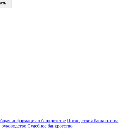
ать
бщая информация о банкротстве
Последствия банкротства
 руководство
Судебное банкротство