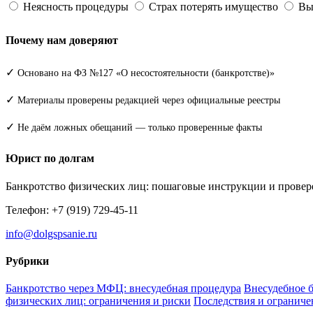
Неясность процедуры
Страх потерять имущество
Выс
Почему нам доверяют
✓
Основано на ФЗ №127 «О несостоятельности (банкротстве)»
✓
Материалы проверены редакцией через официальные реестры
✓
Не даём ложных обещаний — только проверенные факты
Юрист по долгам
Банкротство физических лиц: пошаговые инструкции и прове
Телефон: +7 (919) 729-45-11
info@dolgspsanie.ru
Рубрики
Банкротство через МФЦ: внесудебная процедура
Внесудебное 
физических лиц: ограничения и риски
Последствия и ограниче