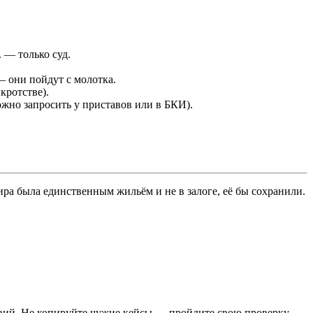
 — только суд.
— они пойдут с молотка.
кротстве).
ожно запросить у приставов или в БКИ).
ира была единственным жильём и не в залоге, её бы сохранили.
твий. Не копируйте чужие кейсы — пройдите свою проверку.