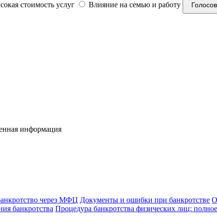
окая стоимость услуг
Влияние на семью и работу
Голосов
ренная информация
банкротство через МФЦ
Документы и ошибки при банкротстве
О
ния банкротства
Процедура банкротства физических лиц: полное