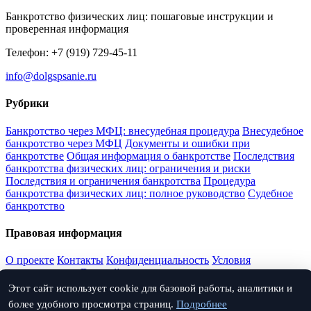
Банкротство физических лиц: пошаговые инструкции и
проверенная информация
Телефон: +7 (919) 729-45-11
info@dolgspsanie.ru
Рубрики
Банкротство через МФЦ: внесудебная процедура
Внесудебное
банкротство через МФЦ
Документы и ошибки при
банкротстве
Общая информация о банкротстве
Последствия
банкротства физических лиц: ограничения и риски
Последствия и ограничения банкротства
Процедура
банкротства физических лиц: полное руководство
Судебное
банкротство
Правовая информация
О проекте
Контакты
Конфиденциальность
Условия
использования
Дисклеймер
Этот сайт использует cookie для базовой работы, аналитики и
Соцсети
более удобного просмотра страниц.
Подробнее