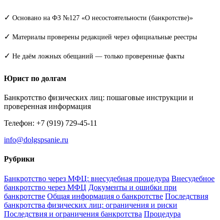
✓
Основано на ФЗ №127 «О несостоятельности (банкротстве)»
✓
Материалы проверены редакцией через официальные реестры
✓
Не даём ложных обещаний — только проверенные факты
Юрист по долгам
Банкротство физических лиц: пошаговые инструкции и
проверенная информация
Телефон: +7 (919) 729-45-11
info@dolgspsanie.ru
Рубрики
Банкротство через МФЦ: внесудебная процедура
Внесудебное
банкротство через МФЦ
Документы и ошибки при
банкротстве
Общая информация о банкротстве
Последствия
банкротства физических лиц: ограничения и риски
Последствия и ограничения банкротства
Процедура