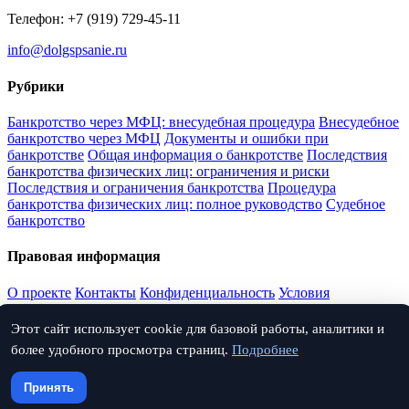
Телефон: +7 (919) 729-45-11
info@dolgspsanie.ru
Рубрики
Банкротство через МФЦ: внесудебная процедура
Внесудебное
банкротство через МФЦ
Документы и ошибки при
банкротстве
Общая информация о банкротстве
Последствия
банкротства физических лиц: ограничения и риски
Последствия и ограничения банкротства
Процедура
банкротства физических лиц: полное руководство
Судебное
банкротство
Правовая информация
О проекте
Контакты
Конфиденциальность
Условия
использования
Дисклеймер
Этот сайт использует cookie для базовой работы, аналитики и
Соцсети
более удобного просмотра страниц.
Подробнее
Поиск по архиву
Принять