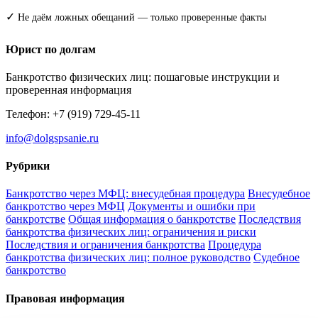
✓
Не даём ложных обещаний — только проверенные факты
Юрист по долгам
Банкротство физических лиц: пошаговые инструкции и
проверенная информация
Телефон: +7 (919) 729-45-11
info@dolgspsanie.ru
Рубрики
Банкротство через МФЦ: внесудебная процедура
Внесудебное
банкротство через МФЦ
Документы и ошибки при
банкротстве
Общая информация о банкротстве
Последствия
банкротства физических лиц: ограничения и риски
Последствия и ограничения банкротства
Процедура
банкротства физических лиц: полное руководство
Судебное
банкротство
Правовая информация