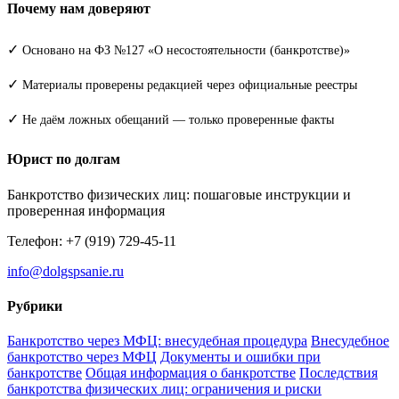
Почему нам доверяют
✓
Основано на ФЗ №127 «О несостоятельности (банкротстве)»
✓
Материалы проверены редакцией через официальные реестры
✓
Не даём ложных обещаний — только проверенные факты
Юрист по долгам
Банкротство физических лиц: пошаговые инструкции и
проверенная информация
Телефон: +7 (919) 729-45-11
info@dolgspsanie.ru
Рубрики
Банкротство через МФЦ: внесудебная процедура
Внесудебное
банкротство через МФЦ
Документы и ошибки при
банкротстве
Общая информация о банкротстве
Последствия
банкротства физических лиц: ограничения и риски