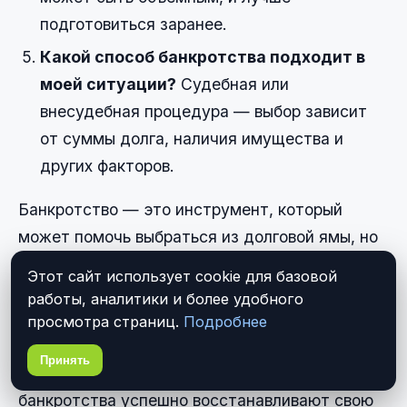
подготовиться заранее.
Какой способ банкротства подходит в
моей ситуации?
Судебная или
внесудебная процедура — выбор зависит
от суммы долга, наличия имущества и
других факторов.
Банкротство — это инструмент, который
может помочь выбраться из долговой ямы, но
он имеет свои последствия. Кредитная
Этот сайт использует cookie для базовой
история после банкротства хранится в
работы, аналитики и более удобного
течение установленного срока, и в этот
просмотра страниц.
Подробнее
период получить кредит будет сложно.
Принять
Однако это не приговор: многие люди после
банкротства успешно восстанавливают свою