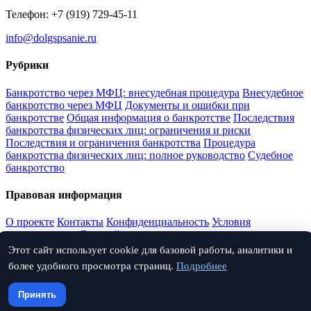
Телефон: +7 (919) 729-45-11
info@dolgspsanie.ru
Рубрики
Банкротство через МФЦ: внесудебная процедура
Внесудебное
банкротство через МФЦ
Документы и ошибки при
банкротстве
Общая информация о банкротстве
Последствия
банкротства физических лиц: ограничения и риски
Последствия и ограничения банкротства
Процедура
банкротства физических лиц: полное руководство
Судебное
банкротство
Правовая информация
О проекте
Контакты
Конфиденциальность
Условия
использования
Дисклеймер
Этот сайт использует cookie для базовой работы, аналитики и
Соцсети
более удобного просмотра страниц.
Подробнее
Поиск по архиву
Принять