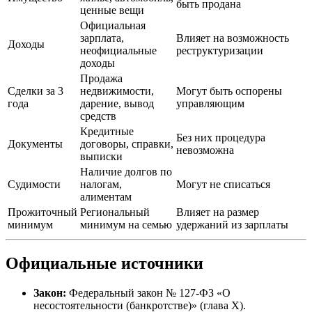
быть продана
ценные вещи
Официальная
зарплата,
Влияет на возможность
Доходы
неофициальные
реструктуризации
доходы
Продажа
Сделки за 3
недвижимости,
Могут быть оспорены
года
дарение, вывод
управляющим
средств
Кредитные
Без них процедура
Документы
договоры, справки,
невозможна
выписки
Наличие долгов по
Судимости
налогам,
Могут не списаться
алиментам
Прожиточный
Региональный
Влияет на размер
минимум
минимум на семью
удержаний из зарплаты
Официальные источники
Закон:
Федеральный закон № 127-ФЗ «О
несостоятельности (банкротстве)» (глава X).