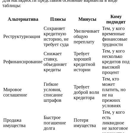
Для наглядности представим основные варианты в виде
таблицы:
Кому
Альтернатива
Плюсы
Минусы
подходит
Сохраняет
Тем, у кого
Увеличивает
кредитную
временные
Реструктуризация
общую
историю, не
финансовые
переплату
требует суда
трудности
Тем, у кого
Снижает
Требует
несколько
ставку,
хорошей
Рефинансирование
кредитов под
объединяет
кредитной
высокий
кредиты
истории
процент
Тем, кто
Гибкие
может
Требует
Мировое
условия,
платить, но
доброй воли
соглашение
списание
не на
кредитора
штрафов
прежних
условиях
Тем, у кого
Быстрое
есть
Продажа
Потеря
погашение
ликвидное
имущества
имущества
долга
не залоговое