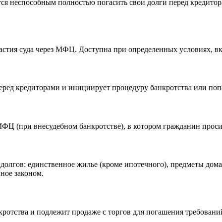
я неспособным полностью погасить свои долги перед кредиторам
астия суда через МФЦ. Доступна при определенных условиях, вк
еред кредиторами и инициирует процедуру банкротства или попа
Ц (при внесудебном банкротстве), в котором гражданин просит
 долгов: единственное жилье (кроме ипотечного), предметы дом
ное законом.
кротства и подлежит продаже с торгов для погашения требовани