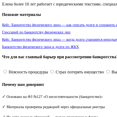
Елена более 10 лет работает с юридическими текстами, специ
Похожие материалы
Кейс: Банкротство физического лица — как списать долги и сохранить
Глоссарий по банкротству физических лиц
Кейс: Банкротство физического лица — когда долги становятся неподъ
Банкротство физического лица и долги по ЖКХ
Что для вас главный барьер при рассмотрении банкротства
Неясность процедуры
Страх потерять имущество
Выс
Почему нам доверяют
✓
Основано на ФЗ №127 «О несостоятельности (банкротстве)»
✓
Материалы проверены редакцией через официальные реестры
✓