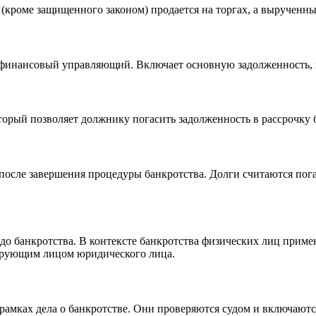
(кроме защищенного законом) продается на торгах, а вырученны
т финансовый управляющий. Включает основную задолженность,
торый позволяет должнику погасить задолженность в рассрочку 
 после завершения процедуры банкротства. Долги считаются по
о банкротства. В контексте банкротства физических лиц примен
лирующим лицом юридического лица.
амках дела о банкротстве. Они проверяются судом и включаются