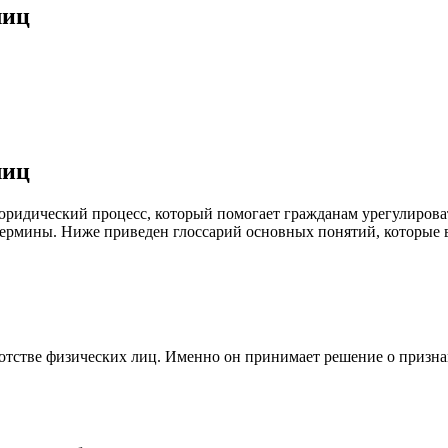
лиц
лиц
идический процесс, который помогает гражданам урегулировать
термины. Ниже приведен глоссарий основных понятий, которые в
ротстве физических лиц. Именно он принимает решение о призн