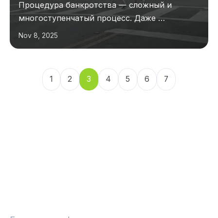
Процедура банкротства — сложный и
многоступенчатый процесс. Даже …
Nov 8, 2025
1
2
3
4
5
6
7
ЮРИСТ ПО ДОЛГАМ