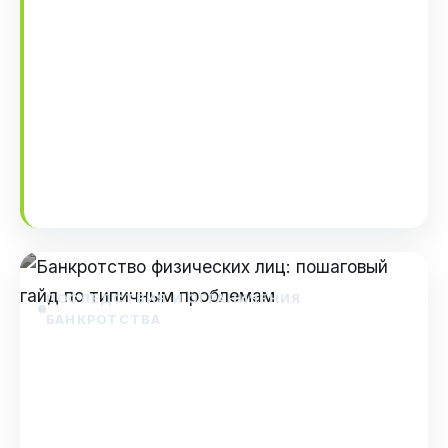
проблем при банкротстве
физических лиц
Руководство по устранению проблем при
банкротстве физических лиц Банкротство
— это законный способ избавиться от
долгов, когда их невозможно…
Dec 14, 2025
ПОСЛЕДСТВИЯ И ОГРАНИЧЕНИЯ
БАНКРОТСТВА
Банкротство физических лиц:
пошаговый гайд по типичным
проблемам