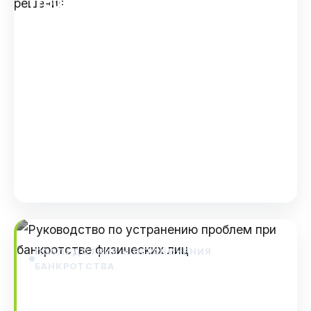
Troubleshooting-гайд по
банкротству физических лиц:
реальные проблемы и их
решения
Troubleshooting-гайд по банкротству
физических лиц: реальные проблемы и их
решения Банкротство — сложная
юридическая процедура, которая приз…
Dec 16, 2025
ПОСЛЕДСТВИЯ И ОГРАНИЧЕНИЯ
БАНКРОТСТВА
Руководство по устранению