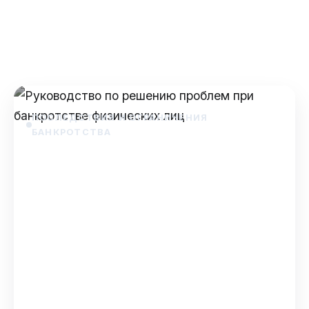
которые помогут вам разобраться в
процедуре банкротства ф…
Dec 10, 2025
ПОСЛЕДСТВИЯ И ОГРАНИЧЕНИЯ
БАНКРОТСТВА
Руководство по решению
проблем при банкротстве
физических лиц
Руководство по решению проблем при
банкротстве физических лиц Банкротство —
сложная юридическая процедура, которая
часто сопровождается неож…