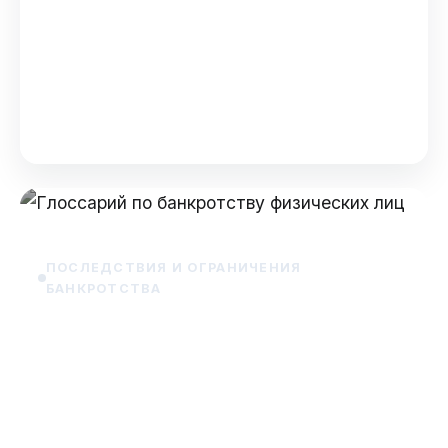
Банкротство физических лиц: пошаговый
гайд по типичным проблемам Банкротство
— сложная процедура, и на пути к списанию
долгов часто возникаю…
Dec 13, 2025
ПОСЛЕДСТВИЯ И ОГРАНИЧЕНИЯ
БАНКРОТСТВА
Глоссарий по банкротству
физических лиц
Глоссарий по банкротству физических лиц В
этой статье мы собрали ключевые термины,