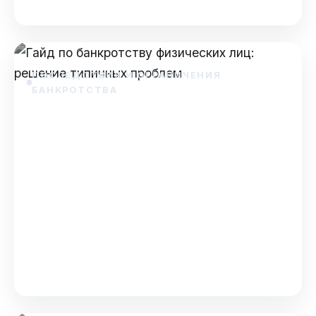
Dec 7, 2025
ПОСЛЕДСТВИЯ И ОГРАНИЧЕНИЯ
БАНКРОТСТВА
Гайд по банкротству
физических лиц: решение
типичных проблем
Гайд по банкротству физических лиц:
решение типичных проблем Банкротство —
сложная юридическая процедура, которая
часто окружена мифами и не…
Dec 3, 2025