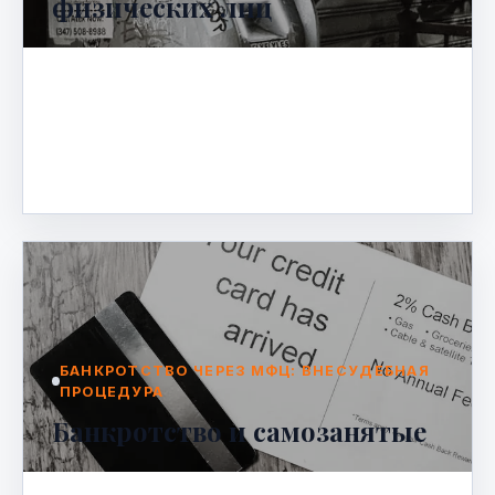
физических лиц
Глоссарий по банкротству физических
лиц Процедура банкротства физических
лиц — сложный юридический процесс,
который включает множество специ…
Mar 23, 2026
БАНКРОТСТВО ЧЕРЕЗ МФЦ: ВНЕСУДЕБНАЯ
ПРОЦЕДУРА
Банкротство и самозанятые
Банкротство и самозанятые Многие