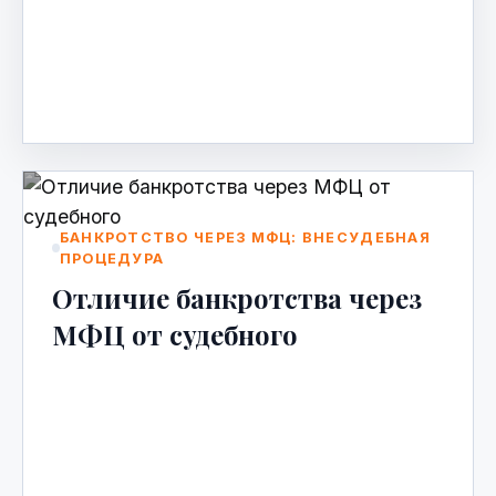
строительство Долевое строительство —
один из самых рискованных способов
улучшить жилищные условия. Когда за…
Apr 23, 2026
БАНКРОТСТВО ЧЕРЕЗ МФЦ: ВНЕСУДЕБНАЯ
ПРОЦЕДУРА
Отличие банкротства через
МФЦ от судебного
Отличие банкротства через МФЦ от
судебного Когда долгов становится
слишком много, а возможности их
выплачивать нет, многие задумываются о
ба…