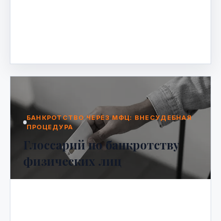
самозанятые граждане, столкнувшись с
финансовыми трудностями, задаются
вопросом: можно ли пройти процедуру …
Mar 23, 2026
БАНКРОТСТВО ЧЕРЕЗ МФЦ: ВНЕСУДЕБНАЯ
ПРОЦЕДУРА
Глоссарий по банкротству
физических лиц
Глоссарий по банкротству физических
лиц Банкротство физического лица — это
законная процедура, позволяющая
гражданину, оказавшемуся в сложно…